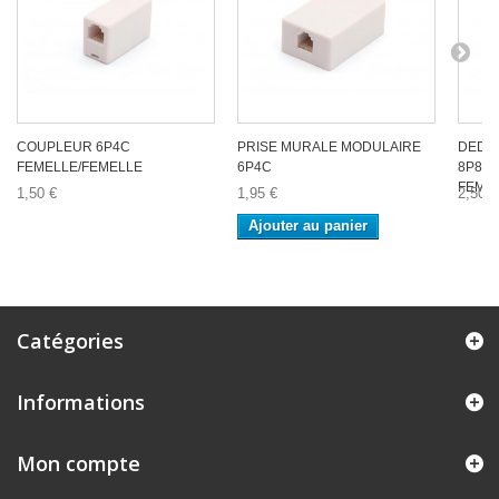
COUPLEUR 6P4C
PRISE MURALE MODULAIRE
DEDO
FEMELLE/FEMELLE
6P4C
8P8C 
FEME
1,50 €
1,95 €
2,50 €
Ajouter au panier
Catégories
Informations
Mon compte