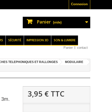
Connexion
Panier
(vide)
RS
SÉCURITÉ
IMPRESSION 3D
SON & LUMIERE
Panier
contact
ICHES TELEPHONIQUES ET RALLONGES
MODULAIRE
3,95 €
TTC
 3m.