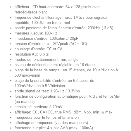
afficheur LCD haut contraste: 64 x 128 pixels avec
rétroéclairage blanc
fréquence d'échantillonnage max.: 1MS/s pour signaux
répétitifs, 100kS/s en temps réel
bande passante de l'amplificateur d'entrée: 200kHz (-3 dB)
mesures jusqu'à: 100kHz
impédance d'entrée: 100kohm // 20pF
tension d'entrée max.: 30Vpeak (AC + DC)
couplage d'entrée: CC et CA
résolution AD: 8 bits
modes de fonctionnement: run, single
niveau de déclenchement réglable: en 16 étapes
plage de la base de temps : en 15 étapes, de 10µs/division à
500ms/division
plage de la sensibilité d'entrée: en 6 étapes, de
100mV/division à 5 V/division
sortie signal de test: 1.95kHz / 3.3Vpp
fonction de configuration automatique pour: V/div et temps/div
(ou manuel)
sensibilité intérieure à 10mV
affichage: CC, CA+CC, true RMS, dBm, Vpp, min. & max.
marqueurs pour le temps et la tension
affichage de fréquence (via des marqueurs)
fonctonne sur pile: 4 x pile AAA (max. 100mA)