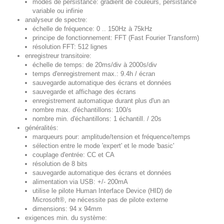
modes de persistance: gradient de couleurs, persistance
variable ou infinie
analyseur de spectre:
échelle de fréquence: 0 .. 150Hz à 75kHz
principe de fonctionnement: FFT (Fast Fourier Transform)
résolution FFT: 512 lignes
enregistreur transitoire:
échelle de temps: de 20ms/div à 2000s/div
temps d'enregistrement max.: 9.4h / écran
sauvegarde automatique des écrans et données
sauvegarde et affichage des écrans
enregistrement automatique durant plus d'un an
nombre max. d'échantillons: 100/s
nombre min. d'échantillons: 1 échantill. / 20s
généralités:
marqueurs pour: amplitude/tension et fréquence/temps
sélection entre le mode 'expert' et le mode 'basic'
couplage d'entrée: CC et CA
résolution de 8 bits
sauvegarde automatique des écrans et données
alimentation via USB: +/- 200mA
utilise le pilote Human Interface Device (HID) de
Microsoft®, ne nécessite pas de pilote externe
dimensions: 94 x 94mm
exigences min. du système: