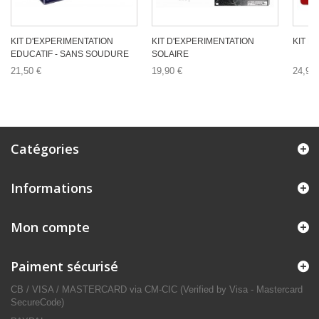
KIT D'EXPERIMENTATION
KIT D'EXPERIMENTATION
KIT D
EDUCATIF - SANS SOUDURE
SOLAIRE
21,50 €
19,90 €
24,90 
Catégories
Informations
Mon compte
Paiment sécurisé
CB / VISA / MASTERCARD via CM-CIC (Verified by Visa - Mastercard
SecureCode)