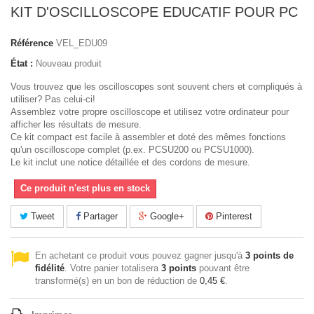
KIT D'OSCILLOSCOPE EDUCATIF POUR PC
Référence
VEL_EDU09
État :
Nouveau produit
Vous trouvez que les oscilloscopes sont souvent chers et compliqués à
utiliser? Pas celui-ci!
Assemblez votre propre oscilloscope et utilisez votre ordinateur pour
afficher les résultats de mesure.
Ce kit compact est facile à assembler et doté des mêmes fonctions
qu'un oscilloscope complet (p.ex. PCSU200 ou PCSU1000).
Le kit inclut une notice détaillée et des cordons de mesure.
Ce produit n'est plus en stock
Tweet
Partager
Google+
Pinterest
En achetant ce produit vous pouvez gagner jusqu'à
3
points de
fidélité
. Votre panier totalisera
3
points
pouvant être
transformé(s) en un bon de réduction de
0,45 €
.