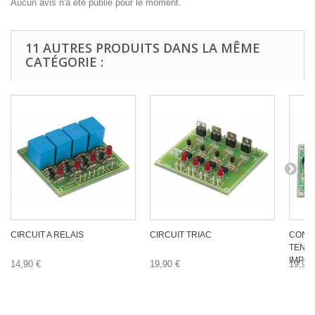
Aucun avis n'a été publié pour le moment.
11 AUTRES PRODUITS DANS LA MÊME
CATÉGORIE :
CIRCUIT A RELAIS
CIRCUIT TRIAC
CONV
TENSI
IMPUL
14,90 €
19,90 €
19,90 