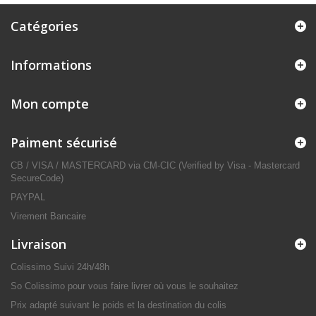
Catégories
Informations
Mon compte
Paiment sécurisé
CB / VISA / MASTERCARD via CM-CIC (Verified by Visa - Mastercard
SecureCode)
PAYPAL
Virement Bancaire
Livraison
Colissimo Suivi 24h/48h
So Colissimo pour vous faire livrer où vous le souhaitez
Prix adapté suivant le poids et la destination du colis