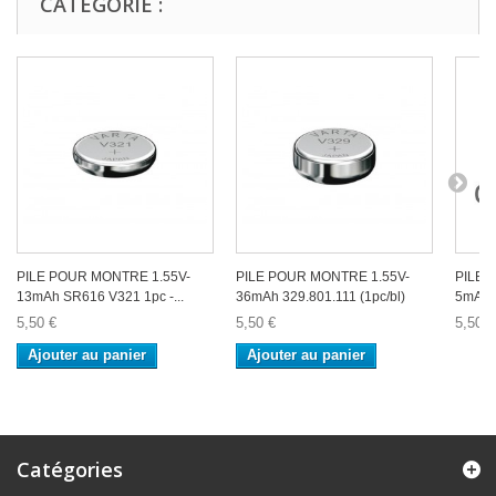
CATÉGORIE :
PILE POUR MONTRE 1.55V-
PILE POUR MONTRE 1.55V-
PILE 
13mAh SR616 V321 1pc -...
36mAh 329.801.111 (1pc/bl)
5mAh S
5,50 €
5,50 €
5,50 €
Ajouter au panier
Ajouter au panier
Catégories