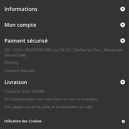
Informations
Mon compte
Paiment sécurisé
CB / VISA / MASTERCARD via CM-CIC (Verified by Visa - Mastercard
SecureCode)
PAYPAL
Virement Bancaire
Livraison
Colissimo Suivi 24h/48h
So Colissimo pour vous faire livrer où vous le souhaitez
Prix adapté suivant le poids et la destination du colis
Utilisation des Cookies