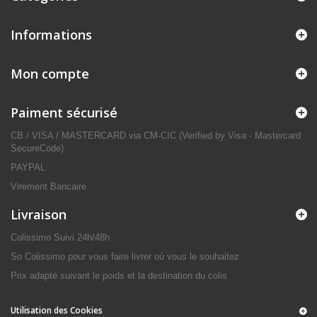
Informations
Mon compte
Paiment sécurisé
CB / VISA / MASTERCARD via CM-CIC (Verified by Visa - Mastercard
SecureCode)
PAYPAL
Virement Bancaire
Livraison
Colissimo Suivi 24h/48h
So Colissimo pour vous faire livrer où vous le souhaitez
Prix adapté suivant le poids et la destination du colis
Utilisation des Cookies