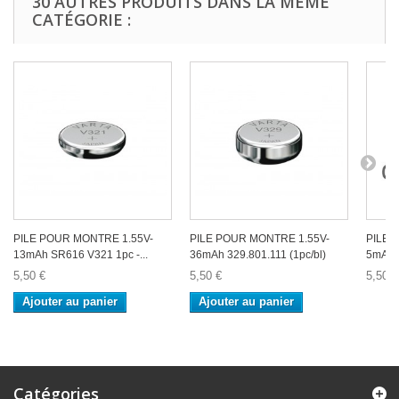
30 AUTRES PRODUITS DANS LA MÊME
CATÉGORIE :
PILE POUR MONTRE 1.55V-
PILE POUR MONTRE 1.55V-
PILE 
13mAh SR616 V321 1pc -...
36mAh 329.801.111 (1pc/bl)
5mAh S
5,50 €
5,50 €
5,50 €
Ajouter au panier
Ajouter au panier
Catégories