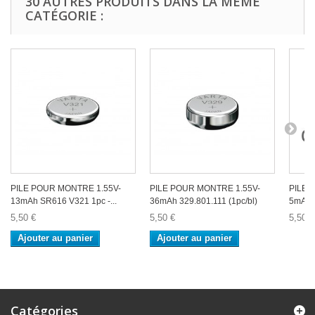
30 AUTRES PRODUITS DANS LA MÊME
CATÉGORIE :
PILE POUR MONTRE 1.55V-
PILE POUR MONTRE 1.55V-
PILE 
13mAh SR616 V321 1pc -...
36mAh 329.801.111 (1pc/bl)
5mAh S
5,50 €
5,50 €
5,50 €
Ajouter au panier
Ajouter au panier
Catégories