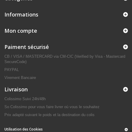
Informations
Mon compte
Paiment sécurisé
CB / VISA / MASTERCARD via CM-CIC (Verified by Visa - Mastercard
SecureCode)
PAYPAL
Virement Bancaire
Livraison
Colissimo Suivi 24h/48h
So Colissimo pour vous faire livrer où vous le souhaitez
Prix adapté suivant le poids et la destination du colis
Utilisation des Cookies