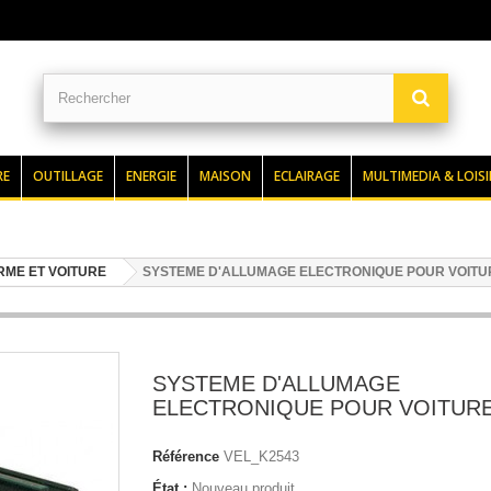
RE
OUTILLAGE
ENERGIE
MAISON
ECLAIRAGE
MULTIMEDIA & LOISI
RME ET VOITURE
SYSTEME D'ALLUMAGE ELECTRONIQUE POUR VOITU
SYSTEME D'ALLUMAGE
ELECTRONIQUE POUR VOITUR
Référence
VEL_K2543
État :
Nouveau produit