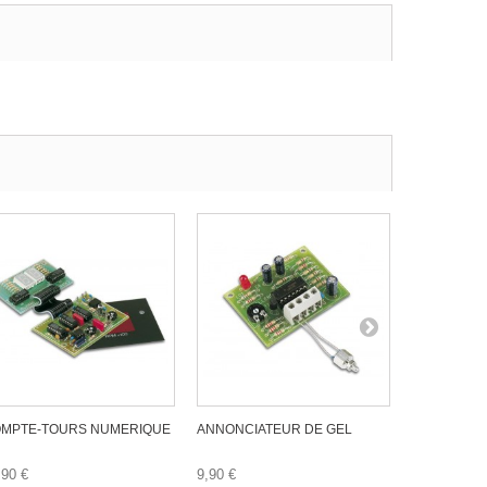
MPTE-TOURS NUMERIQUE
ANNONCIATEUR DE GEL
DISPOSITIF
VOITURE
,90 €
9,90 €
14,90 €