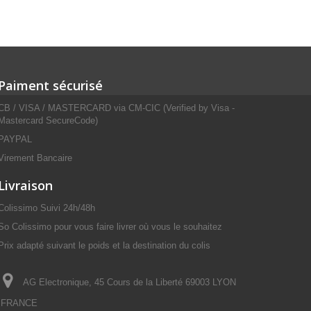
Paiment sécurisé
CB / VISA / MASTERCARD via CM-CIC (Verified by Visa -
Mastercard SecureCode)
PAYPAL
Virement Bancaire
Livraison
Colissimo Suivi 24h/48h
So Colissimo pour vous faire livrer où vous le souhaitez
Prix adapté suivant le poids et la destination du colis
AG Electronique, 45 Cours de la Liberté 69003 LYON
FRANCE