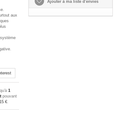
Ajouter à ma liste d'envies
se.
urtout aux
iques
plus
.
 système
ative.
terest
squ'à
1
t
pouvant
15 €
.