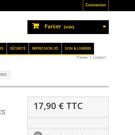
Connexion
Panier
(vide)
RS
SÉCURITÉ
IMPRESSION 3D
SON & LUMIERE
Panier
contact
RES
17,90 €
TTC
ES