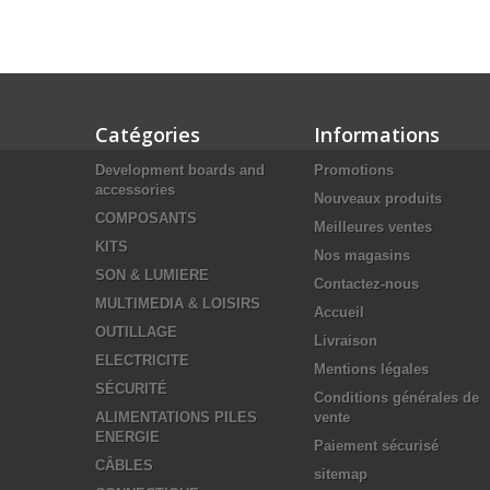
Catégories
Informations
Development boards and
Promotions
accessories
Nouveaux produits
COMPOSANTS
Meilleures ventes
KITS
Nos magasins
SON & LUMIERE
Contactez-nous
MULTIMEDIA & LOISIRS
Accueil
OUTILLAGE
Livraison
ELECTRICITE
Mentions légales
SÉCURITÉ
Conditions générales de
ALIMENTATIONS PILES
vente
ENERGIE
Paiement sécurisé
CÂBLES
sitemap