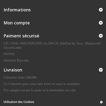
Informations
Mon compte
Paiment sécurisé
CB / VISA / MASTERCARD via CM-CIC (Verified by Visa - Mastercard
SecureCode)
PAYPAL
Virement Bancaire
Livraison
Colissimo Suivi 24h/48h
So Colissimo pour vous faire livrer où vous le souhaitez
Prix adapté suivant le poids et la destination du colis
Utilisation des Cookies