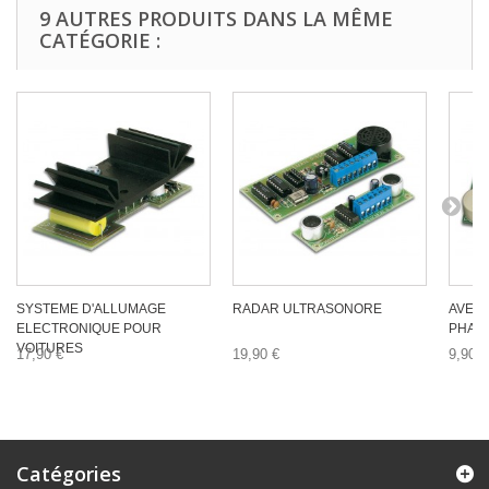
9 AUTRES PRODUITS DANS LA MÊME
CATÉGORIE :
SYSTEME D'ALLUMAGE
RADAR ULTRASONORE
AVER
ELECTRONIQUE POUR
PHAR
VOITURES
17,90 €
19,90 €
9,90 €
Catégories