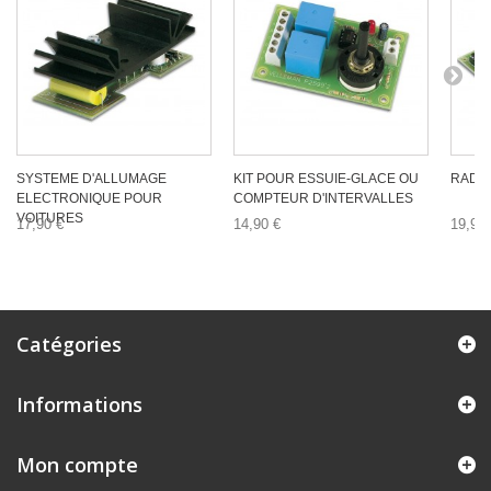
SYSTEME D'ALLUMAGE
KIT POUR ESSUIE-GLACE OU
RADA
ELECTRONIQUE POUR
COMPTEUR D'INTERVALLES
VOITURES
17,90 €
14,90 €
19,90 
Catégories
Informations
Mon compte