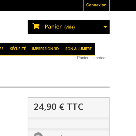
Connexion
Panier
(vide)
RS
SÉCURITÉ
IMPRESSION 3D
SON & LUMIERE
Panier
contact
24,90 €
TTC