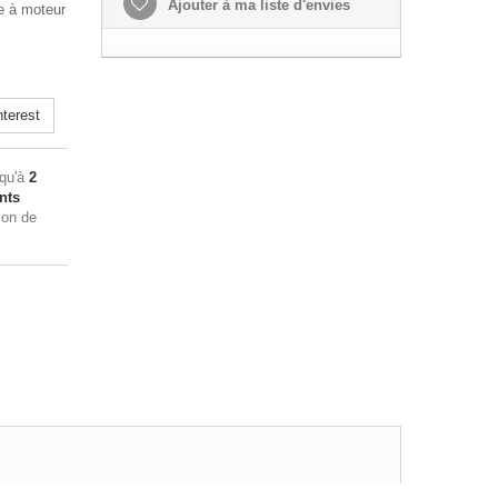
Ajouter à ma liste d'envies
e à moteur
terest
squ'à
2
nts
ion de