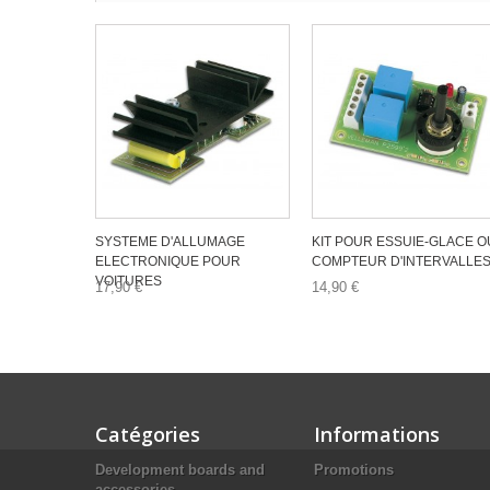
SYSTEME D'ALLUMAGE
KIT POUR ESSUIE-GLACE O
ELECTRONIQUE POUR
COMPTEUR D'INTERVALLE
VOITURES
17,90 €
14,90 €
Catégories
Informations
Development boards and
Promotions
accessories