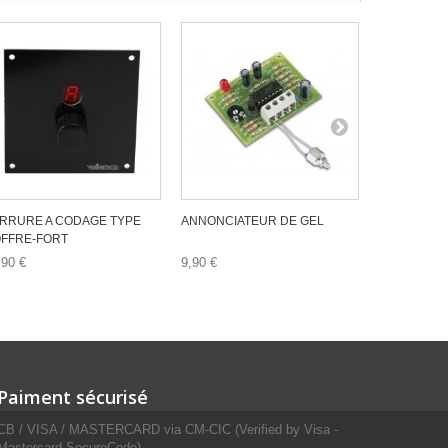
RRURE A CODAGE TYPE
ANNONCIATEUR DE GEL
DISPOSITIF
FFRE-FORT
VOITURE
,90 €
9,90 €
14,90 €
Paiment sécurisé
CB / VISA / MASTERCARD via CM-CIC (Verified by Visa -
Mastercard SecureCode)