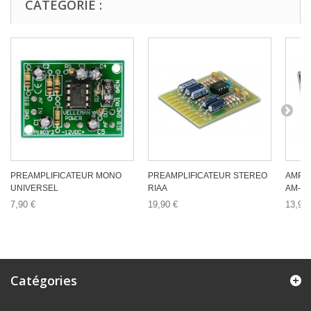
CATÉGORIE :
PREAMPLIFICATEUR MONO
PREAMPLIFICATEUR STEREO
AMPLI
UNIVERSEL
RIAA
AM-F
7,90 €
19,90 €
13,90 
Catégories