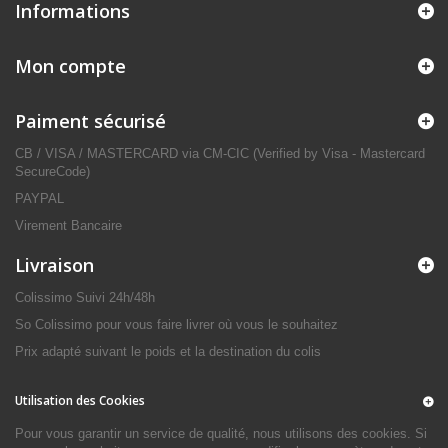
Informations
Mon compte
Paiment sécurisé
CB / VISA / MASTERCARD via CM-CIC (Verified by Visa - Mastercard
SecureCode)
PAYPAL
Virement Bancaire
Livraison
Colissimo Suivi 24h/48h
So Colissimo pour vous faire livrer où vous le souhaitez
Prix adapté suivant le poids et la destination du colis
Utilisation des Cookies
Pour vous garantir un service de qualité, nous utilisons des cookies. Si