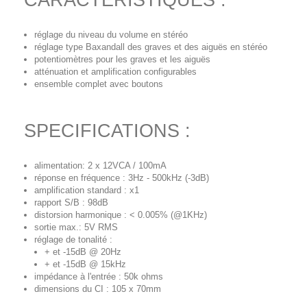
CARACTERISTIQUES :
réglage du niveau du volume en stéréo
réglage type Baxandall des graves et des aiguës en stéréo
potentiomètres pour les graves et les aiguës
atténuation et amplification configurables
ensemble complet avec boutons
SPECIFICATIONS :
alimentation: 2 x 12VCA / 100mA
réponse en fréquence : 3Hz - 500kHz (-3dB)
amplification standard : x1
rapport S/B : 98dB
distorsion harmonique : < 0.005% (@1KHz)
sortie max.: 5V RMS
réglage de tonalité :
+ et -15dB @ 20Hz
+ et -15dB @ 15kHz
impédance à l'entrée : 50k ohms
dimensions du CI : 105 x 70mm