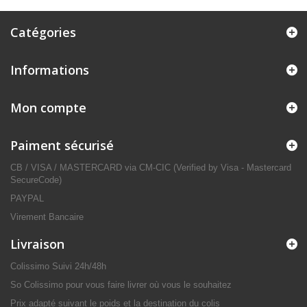
Catégories
Informations
Mon compte
Paiment sécurisé
CB / VISA / MASTERCARD via CM-CIC (Verified by Visa - Mastercard
SecureCode)
PAYPAL
Virement Bancaire
Livraison
Colissimo Suivi 24h/48h
So Colissimo pour vous faire livrer où vous le souhaitez
Prix adapté suivant le poids et la destination du colis