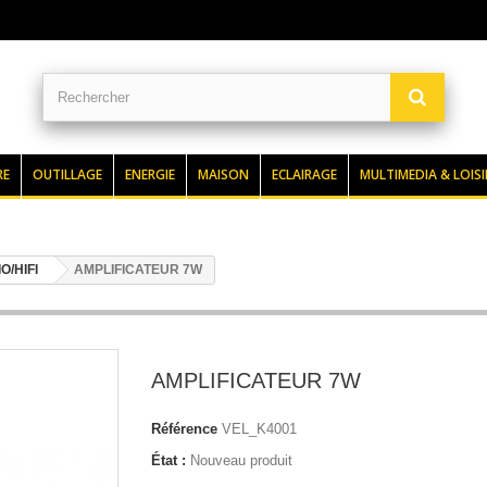
RE
OUTILLAGE
ENERGIE
MAISON
ECLAIRAGE
MULTIMEDIA & LOISI
O/HIFI
AMPLIFICATEUR 7W
AMPLIFICATEUR 7W
Référence
VEL_K4001
État :
Nouveau produit