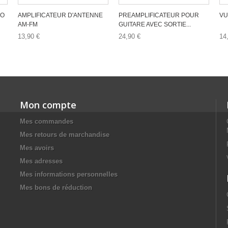
EO
AMPLIFICATEUR D'ANTENNE
PREAMPLIFICATEUR POUR
VU
AM-FM
GUITARE AVEC SORTIE...
13,90 €
24,90 €
14
Mon compte
Mes commandes
Mes retours de marchandise
Mes avoirs
Mes adresses
Mes informations personnelles
Mes bons de réduction