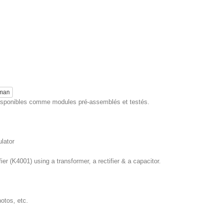
eman
 disponibles comme modules pré-assemblés et testés.
lator
r (K4001) using a transformer, a rectifier & a capacitor.
hotos, etc.