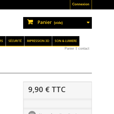
Connexion
Panier
(vide)
RS
SÉCURITÉ
IMPRESSION 3D
SON & LUMIERE
Panier
contact
9,90 €
TTC