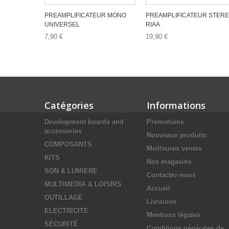
PREAMPLIFICATEUR MONO
PREAMPLIFICATEUR STER
UNIVERSEL
RIAA
7,90 €
19,90 €
Catégories
Informations
Development boards and
Promotions
accessories
Nouveaux produits
COMPOSANTS
Meilleures ventes
KITS
Nos magasins
SON & LUMIERE
Contactez-nous
MULTIMEDIA & LOISIRS
Accueil
OUTILLAGE
Livraison
ELECTRICITE
Mentions légales
SÉCURITÉ
Conditions générales de