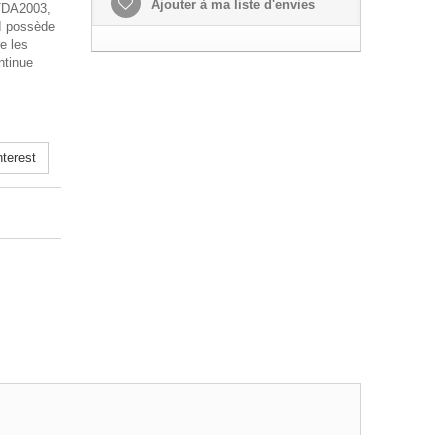
Ajouter à ma liste d'envies
 TDA2003,
I possède
e les
ntinue
terest