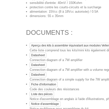
sensibilité d'entrée: 40mV / 150Kohm
protection contre les courts-circuits et la surcharge
alimentation: 15Vcc (8 à 18Vcc autorisée) / 0.5A
dimensions: 55 x 35mm
DOCUMENTS :
Aperçu des kits à assembler équivalant aux modules Vell
Cette liste comprend tous les kits/mini kits également
Datasheet
Connection diagram of a 7W amplifier
Datasheet
Connection diagram of a 7W amplifier with a volume regu
Datasheet
Connection diagram of a simple supply for the 7W amplifie
Fiche d'information
Code des couleurs des résistances
Liste des pièces
Notice d'assemblage en anglais à l'aide d'illustrations, p
Notice d'assemblage
Notice multilingue pour assemblage du kit