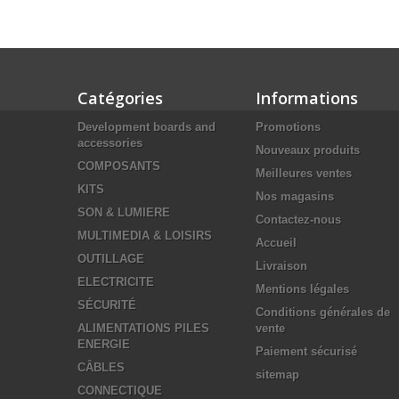
Catégories
Informations
Development boards and
Promotions
accessories
Nouveaux produits
COMPOSANTS
Meilleures ventes
KITS
Nos magasins
SON & LUMIERE
Contactez-nous
MULTIMEDIA & LOISIRS
Accueil
OUTILLAGE
Livraison
ELECTRICITE
Mentions légales
SÉCURITÉ
Conditions générales de
ALIMENTATIONS PILES
vente
ENERGIE
Paiement sécurisé
CÂBLES
sitemap
CONNECTIQUE