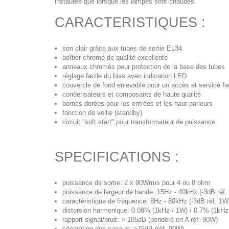
instaurée que lorsque les lampes sont chaudes.
CARACTERISTIQUES :
son clair grâce aux tubes de sortie EL34
boîtier chromé de qualité excellente
anneaux chromés pour protection de la base des tubes
réglage facile du bias avec indication LED
couvercle de fond enlevable pour un accès et service fa
condensateurs et composants de haute qualité
bornes dorées pour les entrées et les haut-parleurs
fonction de veille (standby)
circuit "soft start" pour transformateur de puissance
SPECIFICATIONS :
puissance de sortie: 2 x 90Wrms pour 4 ou 8 ohm
puissance de largeur de bande: 15Hz - 40kHz (-3dB réf.
caractéristique de fréquence: 8Hz - 80kHz (-3dB réf. 1W
distorsion harmonique: 0.08% (1kHz / 1W) / 0.7% (1kHz
rapport signal/bruit: > 105dB (pondéré en A réf. 90W)
séparation des canaux: >75dB (réf. 90W)