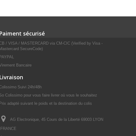
Paiment sécurisé
CB / VISA / MASTERCARD via CM-CIC (Verified by Visa -
Mastercard SecureCode)
PAYPAL
Virement Bancaire
Livraison
Colissimo Suivi 24h/48h
So Colissimo pour vous faire livrer où vous le souhaitez
Prix adapté suivant le poids et la destination du colis
AG Electronique, 45 Cours de la Liberté 69003 LYON
FRANCE