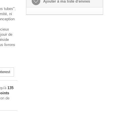
Ajouter à ma liste d'envies
es tubes".
mité, ni
onception
écieux
jouir de
réside
us livrons
terest
squ'à
135
oints
ion de