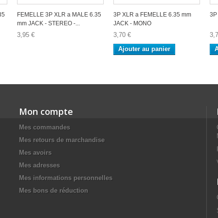
35
FEMELLE 3P XLR a MALE 6.35
3P XLR a FEMELLE 6.35 mm
3P
mm JACK - STEREO -...
JACK - MONO
3,95 €
3,70 €
3,
Ajouter au panier
A
Mon compte
Mes commandes
Mes retours de marchandise
Mes avoirs
Mes adresses
Mes informations personnelles
Mes bons de réduction