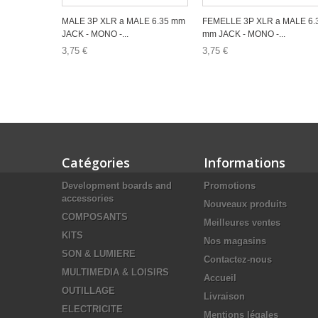
MALE 3P XLR a MALE 6.35 mm
FEMELLE 3P XLR a MALE 6.
JACK - MONO -...
mm JACK - MONO -...
3,75 €
3,75 €
Catégories
Informations
Development boards and
Promotions
accessories
Nouveaux produits
COMPOSANTS
Meilleures ventes
KITS
Nos magasins
SON & LUMIERE
Contactez-nous
MULTIMEDIA & LOISIRS
Accueil
OUTILLAGE
Livraison
ELECTRICITE
Mentions légales