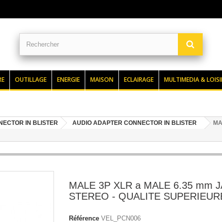
RE
OUTILLAGE
ENERGIE
MAISON
ECLAIRAGE
MULTIMEDIA & LOISI
NECTOR IN BLISTER
AUDIO ADAPTER CONNECTOR IN BLISTER
MA
MALE 3P XLR a MALE 6.35 mm J
STEREO - QUALITE SUPERIEUR
Référence
VEL_PCN006