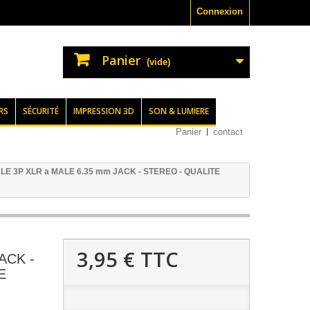
Connexion
Panier
(vide)
RS
SÉCURITÉ
IMPRESSION 3D
SON & LUMIERE
Panier
contact
LE 3P XLR a MALE 6.35 mm JACK - STEREO - QUALITE
3,95 €
TTC
ACK -
E