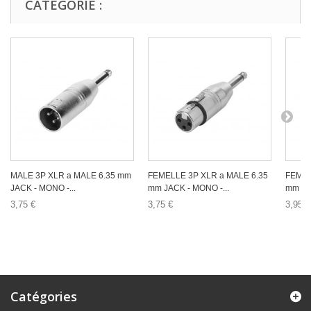
CATÉGORIE :
MALE 3P XLR a MALE 6.35 mm
FEMELLE 3P XLR a MALE 6.35
FEMEL
JACK - MONO -...
mm JACK - MONO -...
mm JAC
3,75 €
3,75 €
3,95 €
Catégories