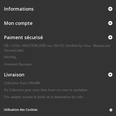
Informations
Mon compte
Paiment sécurisé
CB / VISA / MASTERCARD via CM-CIC (Verified by Visa - Mastercard
SecureCode)
PAYPAL
Virement Bancaire
Livraison
Colissimo Suivi 24h/48h
So Colissimo pour vous faire livrer où vous le souhaitez
Prix adapté suivant le poids et la destination du colis
Utilisation des Cookies