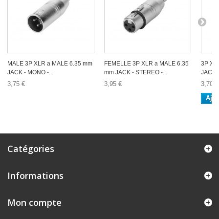
MALE 3P XLR a MALE 6.35 mm
FEMELLE 3P XLR a MALE 6.35
3P XL
JACK - MONO -...
mm JACK - STEREO -...
JACK 
3,75 €
3,95 €
3,70 €
Ajou
Catégories
Informations
Mon compte