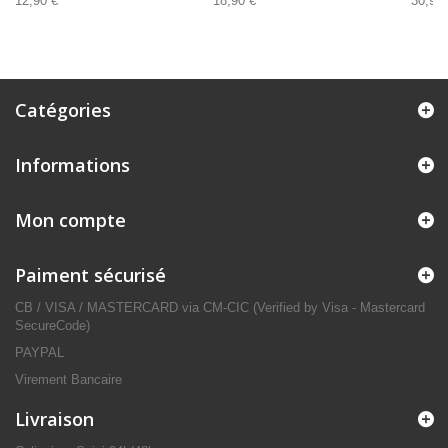
12,90 €
18,90 €
30,92 
Catégories
Informations
Mon compte
Paiment sécurisé
CB / VISA / MASTERCARD via CM-CIC (Verified by Visa - Mastercard
SecureCode)
PAYPAL
Virement Bancaire
Livraison