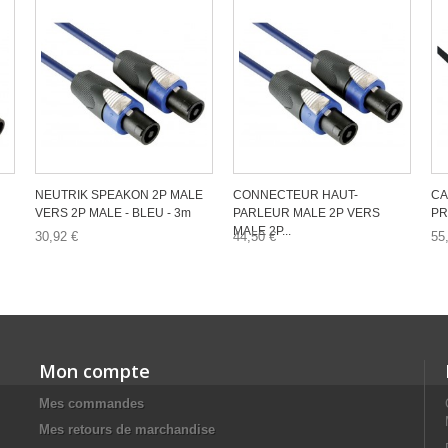
NEUTRIK SPEAKON 2P MALE
CONNECTEUR HAUT-
CA
VERS 2P MALE - BLEU - 3m
PARLEUR MALE 2P VERS
PR
MALE 2P...
30,92 €
44,50 €
55
Mon compte
Mes commandes
Mes retours de marchandise