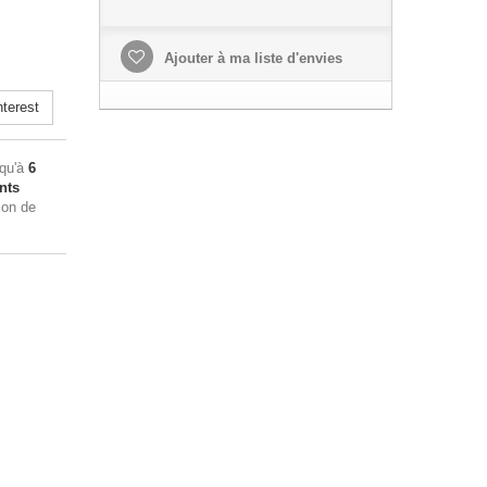
Ajouter à ma liste d'envies
terest
squ'à
6
nts
ion de