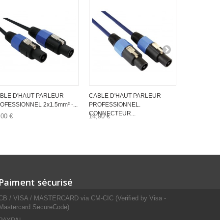
BLE D'HAUT-PARLEUR
CABLE D'HAUT-PARLEUR
CABLE D'H
OFESSIONNEL 2x1.5mm² -...
PROFESSIONNEL.
PROFESSIO
CONNECTEUR...
CONNECTEU
,00 €
14,90 €
39,50 €
Paiment sécurisé
CB / VISA / MASTERCARD via CM-CIC (Verified by Visa -
Mastercard SecureCode)