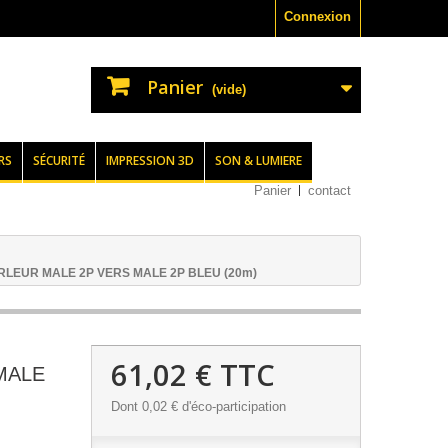
Connexion
Panier
(vide)
RS
SÉCURITÉ
IMPRESSION 3D
SON & LUMIERE
Panier
contact
LEUR MALE 2P VERS MALE 2P BLEU (20m)
61,02 €
TTC
MALE
Dont
0,02 €
d'éco-participation