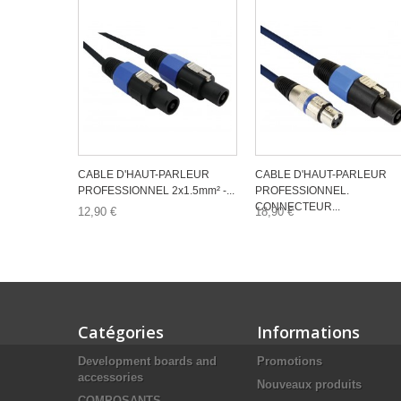
CABLE D'HAUT-PARLEUR
CABLE D'HAUT-PARLEUR
PROFESSIONNEL 2x1.5mm² -...
PROFESSIONNEL.
CONNECTEUR...
12,90 €
18,90 €
Catégories
Informations
Development boards and
Promotions
accessories
Nouveaux produits
COMPOSANTS