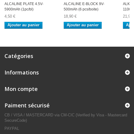
ALCALINE PLATE 4.5V-
ALCALINE E-BLOCK 9V-
ALKALI
5900mAh (1pc/bl)
500mAh (6 pcs/boite)
1100mA
4,50 €
18,90 €
21,90 
Ajouter au panier
Ajouter au panier
Ajou
Catégories
Informations
Mon compte
Paiment sécurisé
CB / VISA / MASTERCARD via CM-CIC (Verified by Visa - Mastercard
SecureCode)
PAYPAL