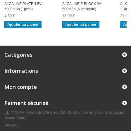
ALCALINE PLATE 4.5V-
ALCALINE E-BLOCK 9V-
ALKALI
5900mAh (1pc/bl)
500mAh (6 pcs/boite)
1100mA
4,50 €
18,90 €
21,90 
Ajouter au panier
Ajouter au panier
Ajou
Catégories
Informations
Mon compte
Paiment sécurisé
CB / VISA / MASTERCARD via CM-CIC (Verified by Visa - Mastercard
SecureCode)
PAYPAL