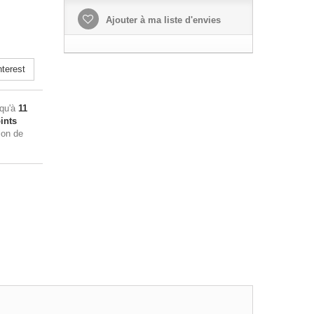
Ajouter à ma liste d'envies
terest
squ'à
11
ints
ion de