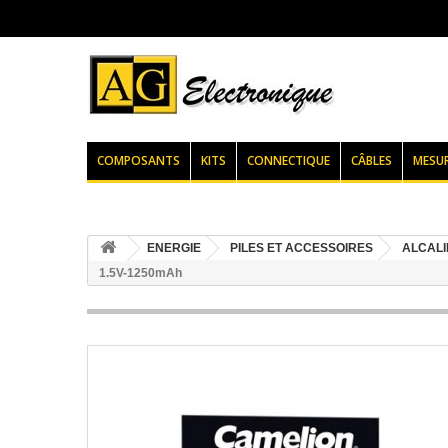
COMPOSANTS
KITS
CONNECTIQUE
CÂBLES
MESU
ENERGIE
PILES ET ACCESSOIRES
ALCAL
1.5V-1250mAh