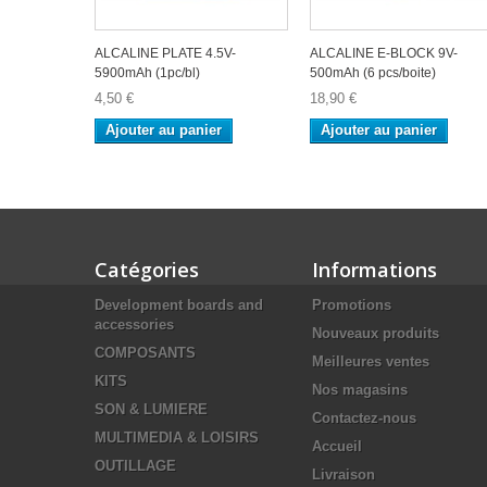
ALCALINE PLATE 4.5V-
ALCALINE E-BLOCK 9V-
5900mAh (1pc/bl)
500mAh (6 pcs/boite)
4,50 €
18,90 €
Ajouter au panier
Ajouter au panier
Catégories
Informations
Development boards and
Promotions
accessories
Nouveaux produits
COMPOSANTS
Meilleures ventes
KITS
Nos magasins
SON & LUMIERE
Contactez-nous
MULTIMEDIA & LOISIRS
Accueil
OUTILLAGE
Livraison