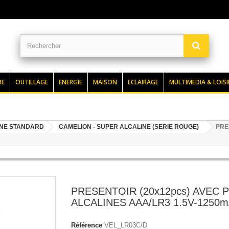
RE
OUTILLAGE
ENERGIE
MAISON
ECLAIRAGE
MULTIMEDIA & LOISI
INE STANDARD
CAMELION - SUPER ALCALINE (SERIE ROUGE)
PRE
PRESENTOIR (20x12pcs) AVEC P
ALCALINES AAA/LR3 1.5V-1250
Référence
VEL_LR03C/D