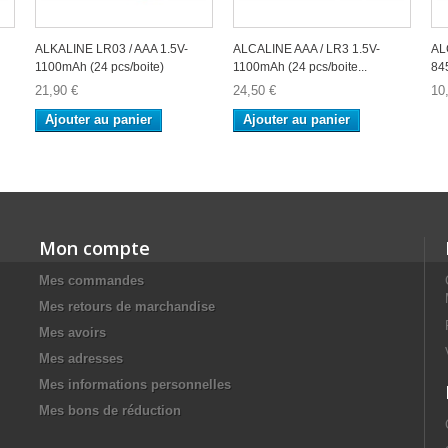
ALKALINE LR03 / AAA 1.5V-
ALCALINE AAA / LR3 1.5V-
AL
1100mAh (24 pcs/boite)
1100mAh (24 pcs/boite...
84
21,90 €
24,50 €
10
Ajouter au panier
Ajouter au panier
Mon compte
Mes commandes
Mes retours de marchandise
Mes avoirs
Mes adresses
Mes informations personnelles
Mes bons de réduction