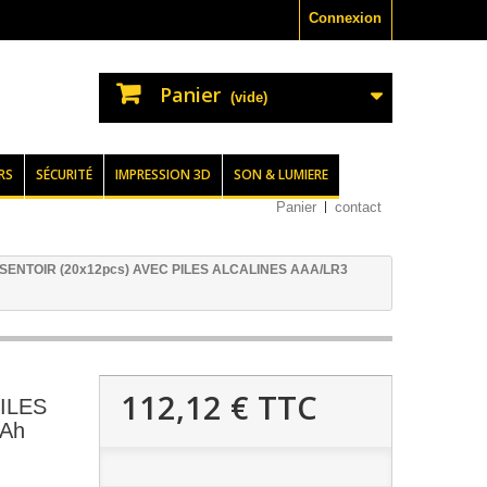
Connexion
Panier
(vide)
RS
SÉCURITÉ
IMPRESSION 3D
SON & LUMIERE
Panier
contact
SENTOIR (20x12pcs) AVEC PILES ALCALINES AAA/LR3
112,12 €
TTC
ILES
mAh