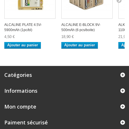
ALCALINE PLATE 4.5V-
ALCALINE E-BLOCK 9V-
ALKALI
5900mAh (1pc/bl)
500mAh (6 pcs/boite)
1100mA
4,50 €
18,90 €
21,90 
Ajouter au panier
Ajouter au panier
Ajou
Catégories
Informations
Mon compte
Paiment sécurisé