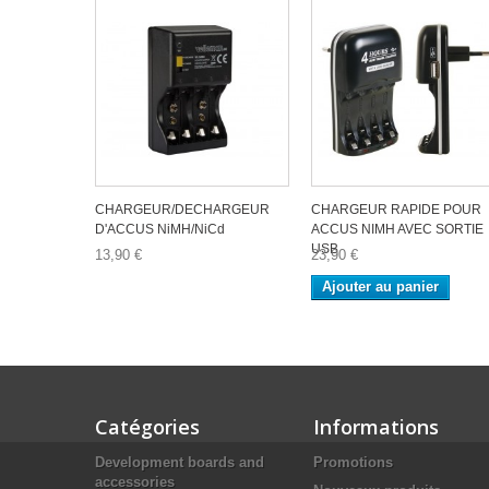
CHARGEUR/DECHARGEUR
CHARGEUR RAPIDE POUR
D'ACCUS NiMH/NiCd
ACCUS NIMH AVEC SORTIE
USB
13,90 €
23,90 €
Ajouter au panier
Catégories
Informations
Development boards and
Promotions
accessories