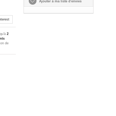
Ajouter à ma liste d'envies
terest
squ'à
2
nts
ion de