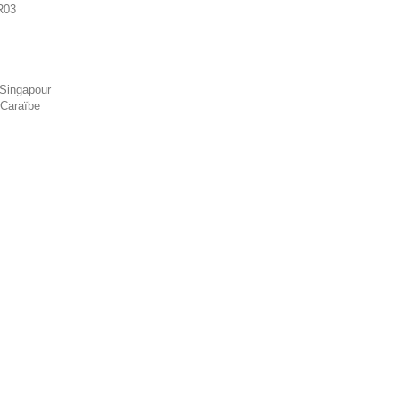
R03
 Singapour
 Caraïbe