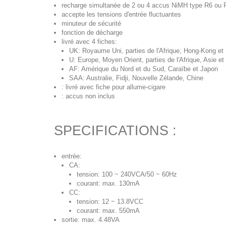
recharge simultanée de 2 ou 4 accus NiMH type R6 ou 
accepte les tensions d'entrée fluctuantes
minuteur de sécurité
fonction de décharge
livré avec 4 fiches:
UK: Royaume Uni, parties de l'Afrique, Hong-Kong et
U: Europe, Moyen Orient, parties de l'Afrique, Asie et
AF: Amérique du Nord et du Sud, Caraïbe et Japon
SAA: Australie, Fidji, Nouvelle Zélande, Chine
: livré avec fiche pour allume-cigare
: accus non inclus
SPECIFICATIONS :
entrée:
CA:
tension: 100 ~ 240VCA/50 ~ 60Hz
courant: max. 130mA
CC:
tension: 12 ~ 13.8VCC
courant: max. 550mA
sortie: max. 4.48VA