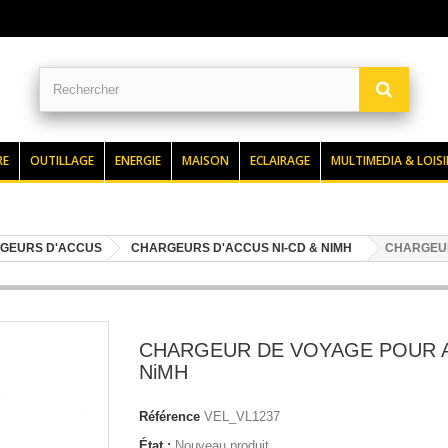
RE
OUTILLAGE
ENERGIE
MAISON
ECLAIRAGE
MULTIMEDIA & LOISI
GEURS D'ACCUS
CHARGEURS D'ACCUS NI-CD & NIMH
CHARGEUR
CHARGEUR DE VOYAGE POUR 
NiMH
Référence
VEL_VL1237
État :
Nouveau produit