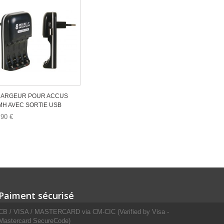
ARGEUR POUR ACCUS
MH AVEC SORTIE USB
,90 €
Paiment sécurisé
CB / VISA / MASTERCARD via CM-CIC (Verified by Visa -
Mastercard SecureCode)