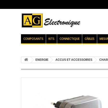
COMPOSANTS
KITS
CONNECTIQUE
CÂBLES
MESU
ENERGIE
ACCUS ET ACCESSOIRES
CHAR