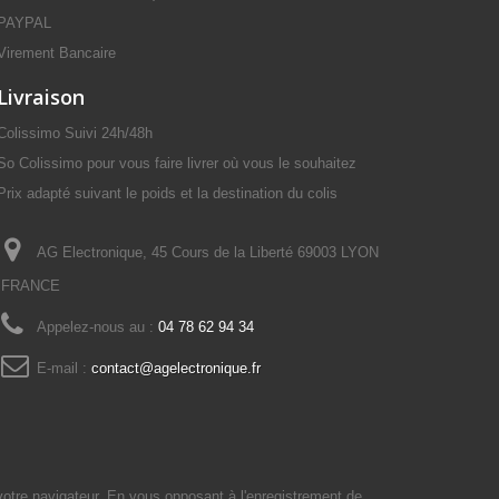
PAYPAL
Virement Bancaire
Livraison
Colissimo Suivi 24h/48h
So Colissimo pour vous faire livrer où vous le souhaitez
Prix adapté suivant le poids et la destination du colis
AG Electronique, 45 Cours de la Liberté 69003 LYON
FRANCE
Appelez-nous au :
04 78 62 94 34
E-mail :
contact@agelectronique.fr
votre navigateur. En vous opposant à l'enregistrement de