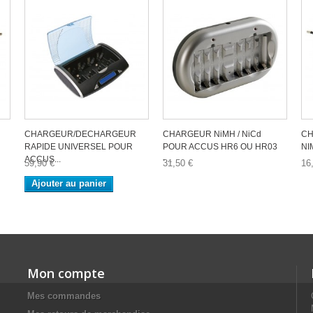
CHARGEUR/DECHARGEUR
CHARGEUR NiMH / NiCd
CH
RAPIDE UNIVERSEL POUR
POUR ACCUS HR6 OU HR03
NI
ACCUS...
-...
59,90 €
31,50 €
16
Ajouter au panier
Mon compte
Mes commandes