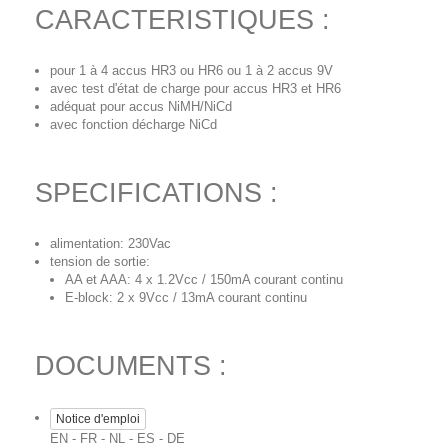
CARACTERISTIQUES :
pour 1 à 4 accus HR3 ou HR6 ou 1 à 2 accus 9V
avec test d'état de charge pour accus HR3 et HR6
adéquat pour accus NiMH/NiCd
avec fonction décharge NiCd
SPECIFICATIONS :
alimentation: 230Vac
tension de sortie:
AA et AAA: 4 x 1.2Vcc / 150mA courant continu
E-block: 2 x 9Vcc / 13mA courant continu
DOCUMENTS :
Notice d'emploi
EN - FR - NL - ES - DE