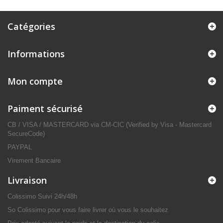
Catégories
Informations
Mon compte
Paiment sécurisé
CB / VISA / MASTERCARD via CM-CIC (Verified by Visa - Mastercard
SecureCode)
PAYPAL
Virement Bancaire
Livraison
Colissimo Suivi 24h/48h
So Colissimo pour vous faire livrer où vous le souhaitez