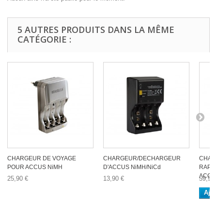
5 AUTRES PRODUITS DANS LA MÊME
CATÉGORIE :
CHARGEUR DE VOYAGE
CHARGEUR/DECHARGEUR
CHAR
POUR ACCUS NiMH
D'ACCUS NiMH/NiCd
RAPID
ACCUS
25,90 €
13,90 €
59,90 
Ajou