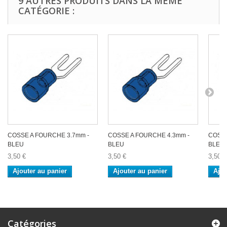
9 AUTRES PRODUITS DANS LA MÊME
CATÉGORIE :
COSSE A FOURCHE 3.7mm -
COSSE A FOURCHE 4.3mm -
COSSE
BLEU
BLEU
BLEU
3,50 €
3,50 €
3,50 €
Ajouter au panier
Ajouter au panier
Ajou
Catégories