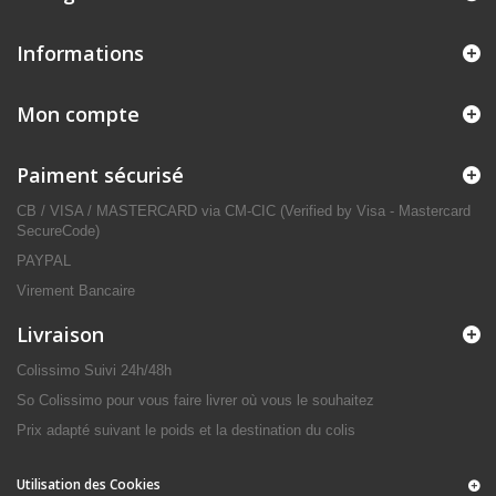
Informations
Mon compte
Paiment sécurisé
CB / VISA / MASTERCARD via CM-CIC (Verified by Visa - Mastercard
SecureCode)
PAYPAL
Virement Bancaire
Livraison
Colissimo Suivi 24h/48h
So Colissimo pour vous faire livrer où vous le souhaitez
Prix adapté suivant le poids et la destination du colis
Utilisation des Cookies