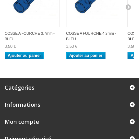
COSSE A FOURCHE 3.7mm -
COSSE A FOURCHE 4.3mm -
COSSE
BLEU
BLEU
BLEU
3,50 €
3,50 €
3,50 €
Ajouter au panier
Ajouter au panier
Ajou
Catégories
Informations
Mon compte
Paiment sécurisé