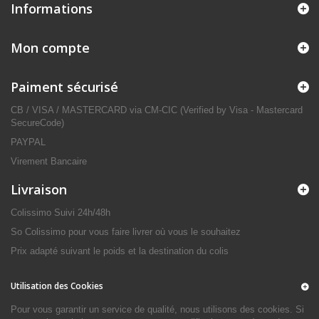
Informations
Mon compte
Paiment sécurisé
CB / VISA / MASTERCARD via CM-CIC (Verified by Visa - Mastercard
SecureCode)
PAYPAL
Virement Bancaire
Livraison
Colissimo Suivi 24h/48h
So Colissimo pour vous faire livrer où vous le souhaitez
Prix adapté suivant le poids et la destination du colis
Utilisation des Cookies
Pour vous garantir un service de qualité, nous utilisons des cookies. Si