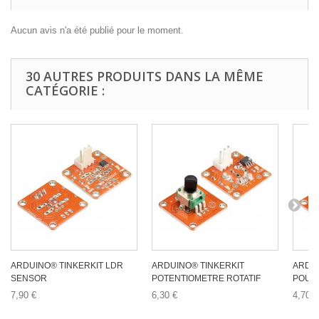
Aucun avis n'a été publié pour le moment.
30 AUTRES PRODUITS DANS LA MÊME
CATÉGORIE :
ARDUINO® TINKERKIT LDR
ARDUINO® TINKERKIT
ARDU
SENSOR
POTENTIOMETRE ROTATIF
POUSS
7,90 €
6,30 €
4,70 €