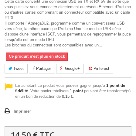
Cette carte convertit une connexion USB en TX et RX 5V de sorte que
vous puissiez vous connecter directement au réseau Ethernet d'Arduino
ou d'autres cartes comprenant un connecteur compatible avec un câble
FTDI.
Il comporte l' Atmega8U2, programmé comme un convertisseur USB
vers série, la même puce que l'Arduino Uno. Le module USB série
dispose d'une interface ISCP, vous permettant de reprogrammer la puce
lorsqu'elle est en mode DFU.
Les broches du connecteur sont compatibles avec un...
Ce produit n'est plus en stock
Tweet
Partager
Google+
Pinterest
En achetant ce produit vous pouvez gagner jusqu'à
1
point de
fidélité
. Votre panier totalisera
1
point
pouvant être transformé(s)
en un bon de réduction de
0,15 €
.
Imprimer
14,50 €
TTC