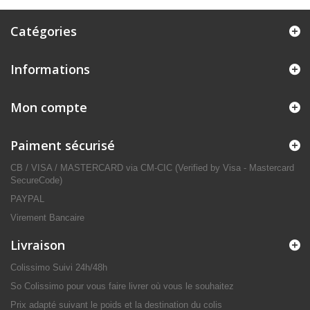
Catégories
Informations
Mon compte
Paiment sécurisé
CB / VISA / MASTERCARD via CM-CIC (Verified by Visa - Mastercard
SecureCode)
PAYPAL
Virement Bancaire
Livraison
Colissimo Suivi 24h/48h
So Colissimo pour vous faire livrer où vous le souhaitez
Prix adapté suivant le poids et la destination du colis