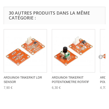
30 AUTRES PRODUITS DANS LA MÊME
CATÉGORIE :
ARDUINO® TINKERKIT LDR
ARDUINO® TINKERKIT
ARDU
SENSOR
POTENTIOMETRE ROTATIF
POUSS
7,90 €
6,30 €
4,70 €