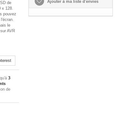
Ajouter à ma liste d'envies
s SD de
0 x 128.
us pouvez
l'écran.
ais le
 sur AVR
terest
squ'à
3
nts
ion de