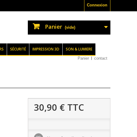
Connexion
Panier
(vide)
RS
SÉCURITÉ
IMPRESSION 3D
SON & LUMIERE
Panier
contact
30,90 €
TTC