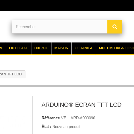
RE
OUTILLAGE
ENERGIE
MAISON
ECLAIRAGE
MULTIMEDIA & LOISI
AN TFT LCD
ARDUINO® ECRAN TFT LCD
Référence
VEL_ARD-A000096
État :
Nouveau produit