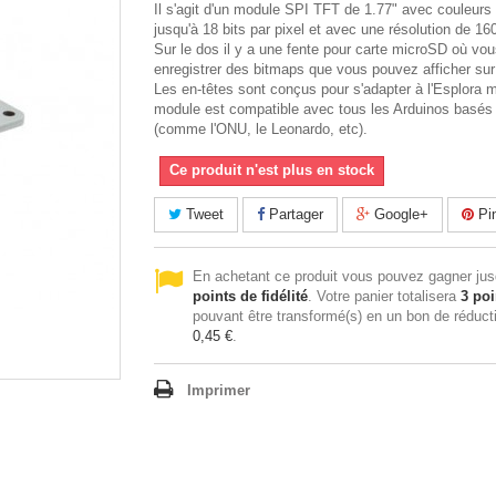
Il s'agit d'un module SPI TFT de 1.77" avec couleur
jusqu'à 18 bits par pixel et avec une résolution de 16
Sur le dos il y a une fente pour carte microSD où vo
enregistrer des bitmaps que vous pouvez afficher sur 
Les en-têtes sont conçus pour s'adapter à l'Esplora m
module est compatible avec tous les Arduinos basés
(comme l'ONU, le Leonardo, etc).
Ce produit n'est plus en stock
Tweet
Partager
Google+
Pin
En achetant ce produit vous pouvez gagner ju
points de fidélité
. Votre panier totalisera
3
poi
pouvant être transformé(s) en un bon de réduct
0,45 €
.
Imprimer