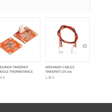
DUINO® TINKERKIT
ARDUINO® CABLES
ARDUINO® 
DULE THERMISTANCE
TINKERKIT (20 cm)
ARDUINO-U
30 €
1,35 €
32,95 €
Ajouter a