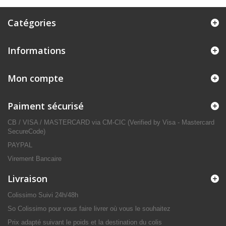
Catégories
Informations
Mon compte
Paiment sécurisé
CB / VISA / MASTERCARD via CM-CIC (Verified by Visa - Mastercard
SecureCode)
PAYPAL
Virement Bancaire
Livraison
Colissimo Suivi 24h/48h
So Colissimo pour vous faire livrer où vous le souhaitez
Prix adapté suivant le poids et la destination du colis