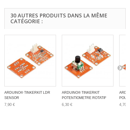
30 AUTRES PRODUITS DANS LA MÊME
CATÉGORIE :
ARDUINO® TINKERKIT LDR
ARDUINO® TINKERKIT
ARDU
SENSOR
POTENTIOMETRE ROTATIF
POUSS
7,90 €
6,30 €
4,70 €