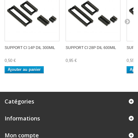
SUPPORT CI 14P DIL 300MIL
SUPPORT CI 28P DIL 600MIL
SUPPO
0,50 €
0,95 €
0,55 €
Ajouter au panier
Ajou
Catégories
Informations
Mon compte