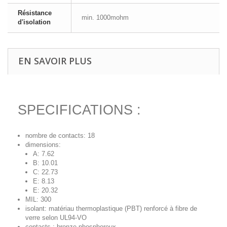
Résistance
min. 1000mohm
d'isolation
EN SAVOIR PLUS
SPECIFICATIONS :
nombre de contacts: 18
dimensions:
A: 7.62
B: 10.01
C: 22.73
E: 8.13
E: 20.32
MIL: 300
isolant: matériau thermoplastique (PBT) renforcé à fibre de
verre selon UL94-VO
contacts : bronze phosphoreux