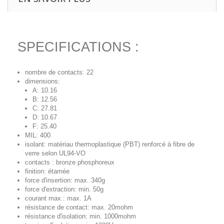
SPECIFICATIONS :
nombre de contacts: 22
dimensions:
A: 10.16
B: 12.56
C: 27.81
D: 10.67
F: 25.40
MIL: 400
isolant: matériau thermoplastique (PBT) renforcé à fibre de
verre selon UL94-VO
contacts : bronze phosphoreux
finition: étamée
force d'insertion: max. 340g
force d'extraction: min. 50g
courant max.: max. 1A
résistance de contact: max. 20mohm
résistance d'isolation: min. 1000mohm