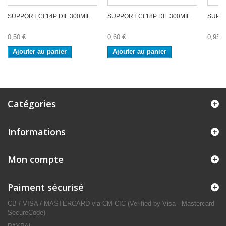
SUPPORT CI 14P DIL 300MIL
SUPPORT CI 18P DIL 300MIL
SUPPO
0,50 €
0,60 €
0,95 €
Ajouter au panier
Ajouter au panier
Catégories
Informations
Mon compte
Paiment sécurisé
CB / VISA / MASTERCARD via CM-CIC (Verified by Visa - Mastercard
SecureCode)