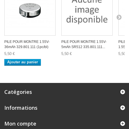
PILE POUR MONTRE 1.55V-
PILE POUR MONTRE 1.55V-
PILE
36mAh 329.801.111 (1pc/bl)
5mAh SR512 335.801.111...
1.55V-
5,50 €
5,50 €
5,50 €
Ajouter au panier
Catégories
Informations
Mon compte