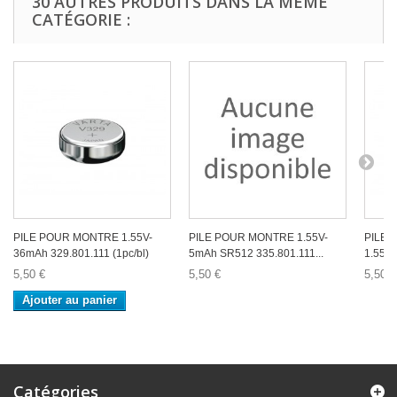
30 AUTRES PRODUITS DANS LA MÊME
CATÉGORIE :
PILE POUR MONTRE 1.55V-
PILE POUR MONTRE 1.55V-
PILE
36mAh 329.801.111 (1pc/bl)
5mAh SR512 335.801.111...
1.55V-
5,50 €
5,50 €
5,50 €
Ajouter au panier
Catégories