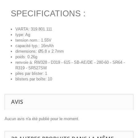
SPECIFICATIONS :
VARTA: 319.801.111
type: Ag
tension nom.: 1.55V
capacité typ.: 16mAh
dimensions: Ø5.8 x 2.7mm
poids: 0.26g
renvoie à: RW328 - D319 - 615 - SB-AE/DE - 280-60 - SR64 -
R319 - SR527SW
piles par blister: 1
blisters par boîte: 10
AVIS
Aucun avis n'a été publié pour le moment.