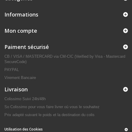
Informations
Mon compte
Paiment sécurisé
CB / VISA / MASTERCARD via CM-CIC (Verified by Visa - Mastercard
SecureCode)
PAYPAL
Virement Bancaire
Livraison
Colissimo Suivi 24h/48h
So Colissimo pour vous faire livrer où vous le souhaitez
Prix adapté suivant le poids et la destination du colis
Utilisation des Cookies