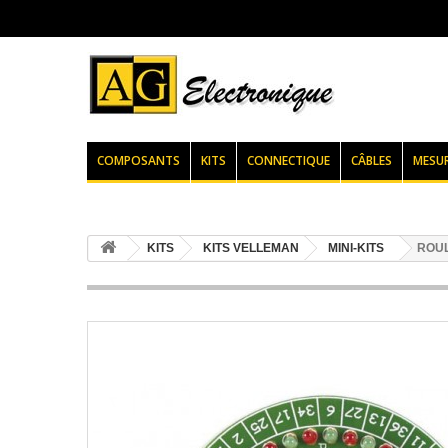
COMPOSANTS
KITS
CONNECTIQUE
CÂBLES
MESU
KITS
KITS VELLEMAN
MINI-KITS
ROU