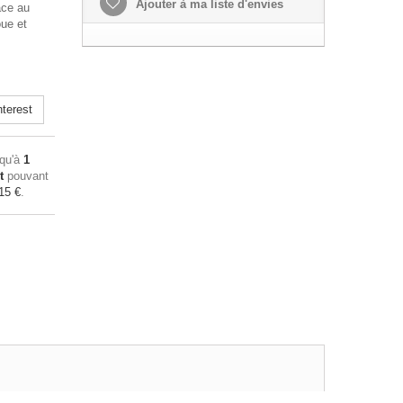
Ajouter à ma liste d'envies
âce au
oue et
terest
squ'à
1
t
pouvant
15 €
.