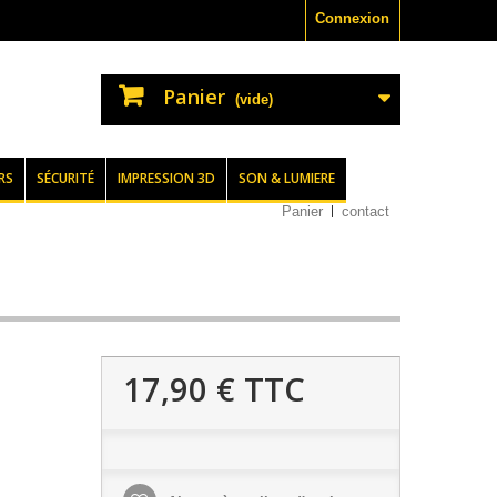
Connexion
Panier
(vide)
RS
SÉCURITÉ
IMPRESSION 3D
SON & LUMIERE
Panier
contact
17,90 €
TTC