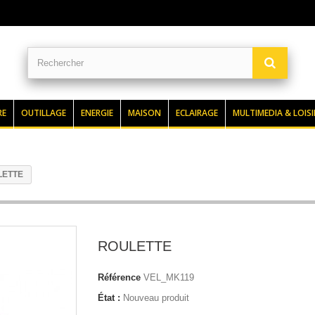
RE
OUTILLAGE
ENERGIE
MAISON
ECLAIRAGE
MULTIMEDIA & LOISI
LETTE
ROULETTE
Référence
VEL_MK119
État :
Nouveau produit