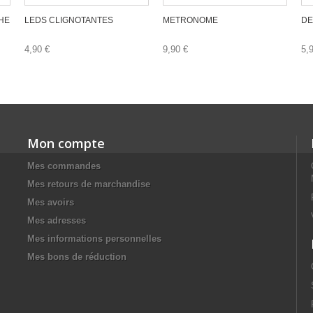
HE
LEDS CLIGNOTANTES
METRONOME
DE
4,90 €
9,90 €
5,
Mon compte
Mes commandes
Mes retours de marchandise
Mes avoirs
Mes adresses
Mes informations personnelles
Mes bons de réduction