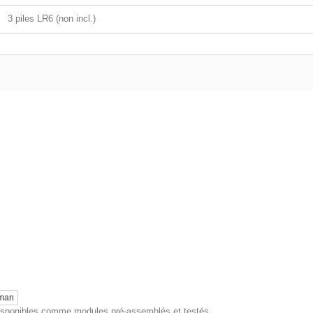
3 piles LR6 (non incl.)
eman
 disponibles comme modules pré-assemblés et testés.