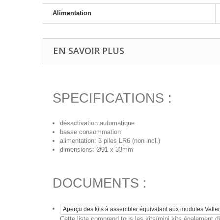
Alimentation
EN SAVOIR PLUS
SPECIFICATIONS :
désactivation automatique
basse consommation
alimentation: 3 piles LR6 (non incl.)
dimensions: Ø91 x 33mm
DOCUMENTS :
Aperçu des kits à assembler équivalant aux modules Vell
Cette liste comprend tous les kits/mini kits également