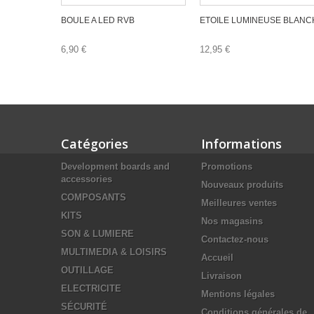
BOULE A LED RVB
ETOILE LUMINEUSE BLANC
6,90 €
12,95 €
Catégories
Informations
Development boards and
Promotions
accessories
Nouveaux produits
COMPOSANTS
Meilleures ventes
KITS
Nos magasins
SON & LUMIERE
Contactez-nous
MULTIMEDIA & LOISIRS
Accueil
OUTILLAGE
Livraison
ELECTRICITE
Mentions légales
SÉCURITÉ
Conditions générales de