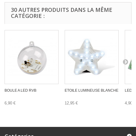
30 AUTRES PRODUITS DANS LA MÊME
CATÉGORIE :
BOULE A LED RVB
ETOILE LUMINEUSE BLANCHE
LEDS
6,90 €
12,95 €
4,90 €