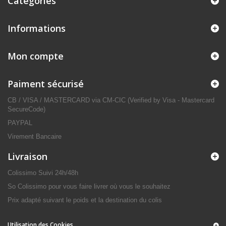
Catégories
Informations
Mon compte
Paiment sécurisé
CB / VISA / MASTERCARD via CM-CIC (Verified by Visa - Mastercard
SecureCode)
PAYPAL
Virement Bancaire
Livraison
Colissimo Suivi 24h/48h
So Colissimo pour vous faire livrer où vous le souhaitez
Prix adapté suivant le poids et la destination du colis
Utilisation des Cookies