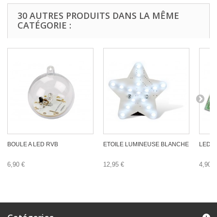
30 AUTRES PRODUITS DANS LA MÊME
CATÉGORIE :
BOULE A LED RVB
ETOILE LUMINEUSE BLANCHE
LEDS
6,90 €
12,95 €
4,90 €