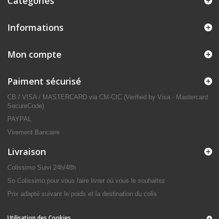
Catégories
Informations
Mon compte
Paiment sécurisé
CB / VISA / MASTERCARD via CM-CIC (Verified by Visa - Mastercard
SecureCode)
PAYPAL
Virement Bancaire
Livraison
Colissimo Suivi 24h/48h
So Colissimo pour vous faire livrer où vous le souhaitez
Prix adapté suivant le poids et la destination du colis
Utilisation des Cookies