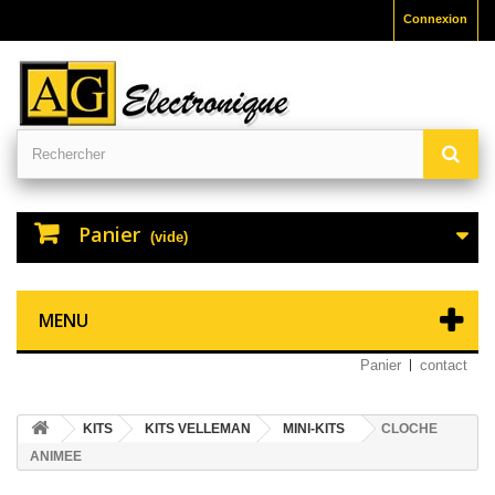
Connexion
Panier
(vide)
MENU
Panier
contact
KITS
KITS VELLEMAN
MINI-KITS
CLOCHE
ANIMEE