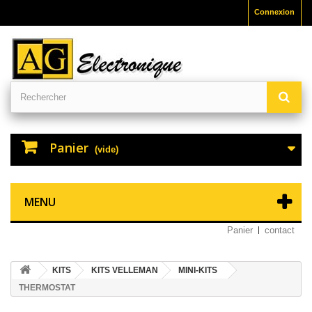
Connexion
Panier
(vide)
MENU
Panier
contact
KITS
KITS VELLEMAN
MINI-KITS
THERMOSTAT