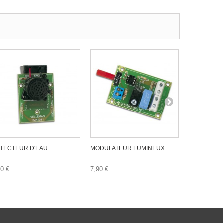
TECTEUR D'EAU
MODULATEUR LUMINEUX
GENERATEU
90 €
7,90 €
9,90 €