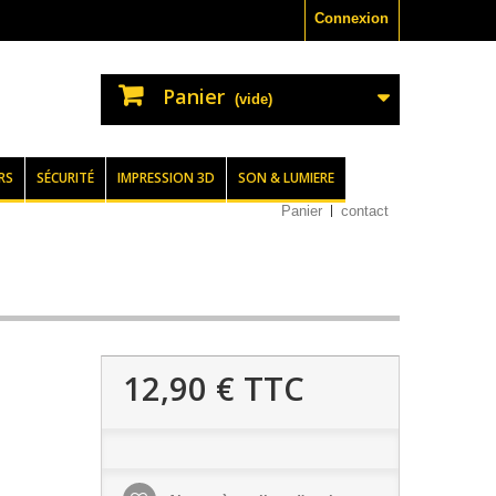
Connexion
Panier
(vide)
RS
SÉCURITÉ
IMPRESSION 3D
SON & LUMIERE
Panier
contact
12,90 €
TTC