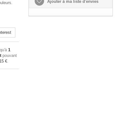
Ajouter à ma liste d'envies
uleurs.
terest
squ'à
1
t
pouvant
15 €
.