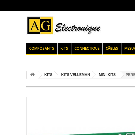
COMPOSANTS
KITS
CONNECTIQUE
CÂBLES
MESU
KITS
KITS VELLEMAN
MINI-KITS
PERE