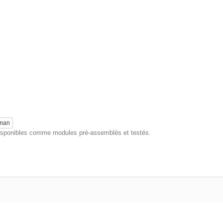
eman
 disponibles comme modules pré-assemblés et testés.