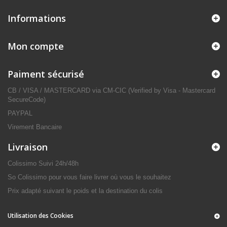
Informations
Mon compte
Paiment sécurisé
CB / VISA / MASTERCARD via CM-CIC (Verified by Visa - Mastercard
SecureCode)
PAYPAL
Virement Bancaire
Livraison
Colissimo Suivi 24h/48h
So Colissimo pour vous faire livrer où vous le souhaitez
Prix adapté suivant le poids et la destination du colis
Utilisation des Cookies