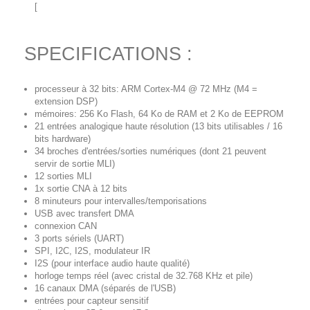
[
SPECIFICATIONS :
processeur à 32 bits: ARM Cortex-M4 @ 72 MHz (M4 =
extension DSP)
mémoires: 256 Ko Flash, 64 Ko de RAM et 2 Ko de EEPROM
21 entrées analogique haute résolution (13 bits utilisables / 16
bits hardware)
34 broches d'entrées/sorties numériques (dont 21 peuvent
servir de sortie MLI)
12 sorties MLI
1x sortie CNA à 12 bits
8 minuteurs pour intervalles/temporisations
USB avec transfert DMA
connexion CAN
3 ports sériels (UART)
SPI, I2C, I2S, modulateur IR
I2S (pour interface audio haute qualité)
horloge temps réel (avec cristal de 32.768 KHz et pile)
16 canaux DMA (séparés de l'USB)
entrées pour capteur sensitif