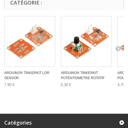
CATÉGORIE :
ARDUINO® TINKERKIT LDR
ARDUINO® TINKERKIT
ARDU
SENSOR
POTENTIOMETRE ROTATIF
POUSS
7,90 €
6,30 €
4,70 €
Catégories