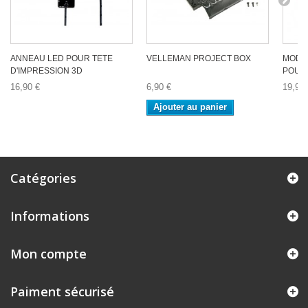
ANNEAU LED POUR TETE
VELLEMAN PROJECT BOX
MODU
D'IMPRESSION 3D
POUR 
16,90 €
6,90 €
19,90 
Ajouter au panier
Catégories
Informations
Mon compte
Paiment sécurisé