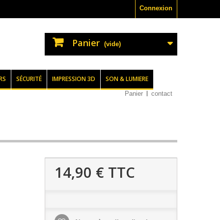
Connexion
Panier
(vide)
RS
SÉCURITÉ
IMPRESSION 3D
SON & LUMIERE
Panier
contact
14,90 €
TTC