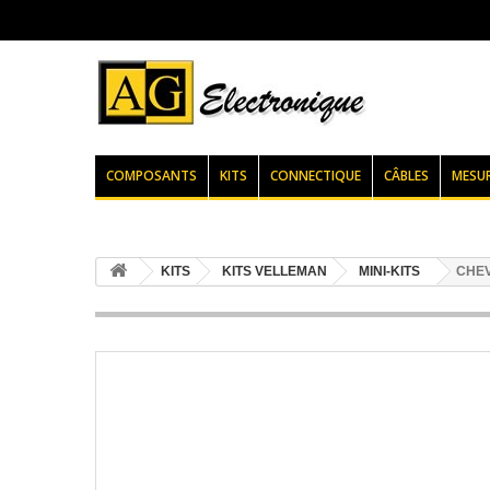
COMPOSANTS
KITS
CONNECTIQUE
CÂBLES
MESU
KITS
KITS VELLEMAN
MINI-KITS
CHEV