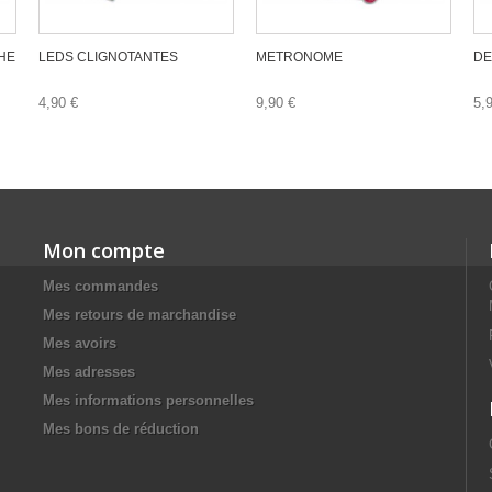
HE
LEDS CLIGNOTANTES
METRONOME
DE
4,90 €
9,90 €
5,
Mon compte
Mes commandes
Mes retours de marchandise
Mes avoirs
Mes adresses
Mes informations personnelles
Mes bons de réduction