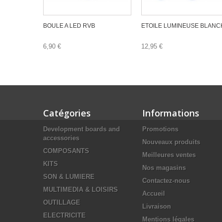
BOULE A LED RVB
ETOILE LUMINEUSE BLANC
6,90 €
12,95 €
Catégories
Informations
Development boards and
Promotions
accessories
Nouveaux produits
COMPOSANTS
Meilleures ventes
KITS
Nos magasins
SON & LUMIERE
Contactez-nous
MULTIMEDIA & LOISIRS
Accueil
OUTILLAGE
Livraison
ELECTRICITE
Mentions légales