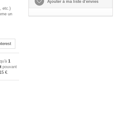
Ajouter à ma liste d'envies
, etc.)
omme un
terest
squ'à
1
t
pouvant
15 €
.