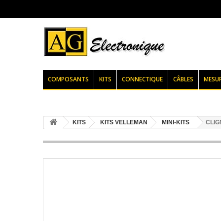
COMPOSANTS
KITS
CONNECTIQUE
CÂBLES
MESU
KITS
KITS VELLEMAN
MINI-KITS
CLIG