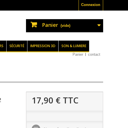
Connexion
Panier
(vide)
RS
SÉCURITÉ
IMPRESSION 3D
SON & LUMIERE
Panier
contact
17,90 €
TTC
2