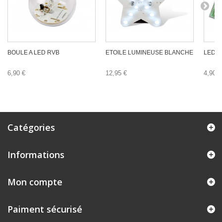
BOULE A LED RVB
ETOILE LUMINEUSE BLANCHE
LEDS
6,90 €
12,95 €
4,90 €
Catégories
Informations
Mon compte
Paiment sécurisé