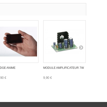
DGE ANIME
MODULE AMPLIFICATEUR 7W
REGIE DE L
USB
,90 €
9,90 €
69,00 €