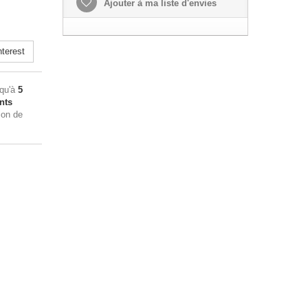
Ajouter à ma liste d'envies
terest
squ'à
5
nts
ion de