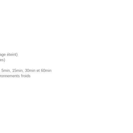
ge éteint)
es)
n, 5min, 15min, 30min et 60min
ironnements froids