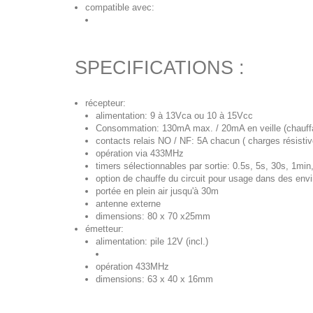
compatible avec:
SPECIFICATIONS :
récepteur:
alimentation: 9 à 13Vca ou 10 à 15Vcc
Consommation: 130mA max. / 20mA en veille (chauffa
contacts relais NO / NF: 5A chacun ( charges résistiv
opération via 433MHz
timers sélectionnables par sortie: 0.5s, 5s, 30s, 1mi
option de chauffe du circuit pour usage dans des env
portée en plein air jusqu'à 30m
antenne externe
dimensions: 80 x 70 x25mm
émetteur:
alimentation: pile 12V (incl.)
opération 433MHz
dimensions: 63 x 40 x 16mm