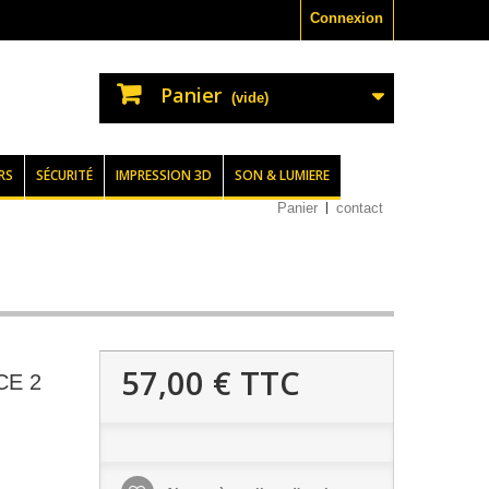
Connexion
Panier
(vide)
RS
SÉCURITÉ
IMPRESSION 3D
SON & LUMIERE
Panier
contact
57,00 €
TTC
CE 2